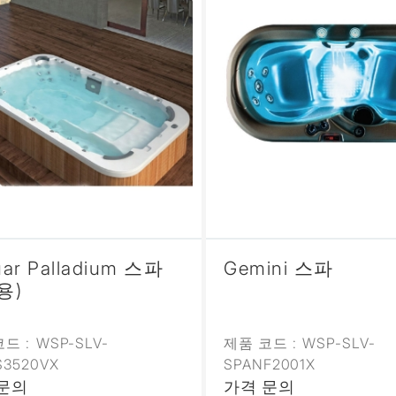
uar Palladium 스파
Gemini 스파
용)
드 :
WSP-SLV-
제품 코드 :
WSP-SLV-
S3520VX
SPANF2001X
문의
가격 문의