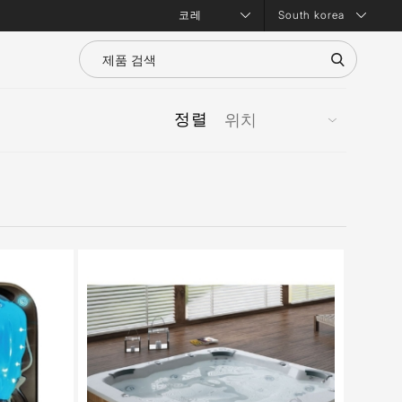
South korea
정렬