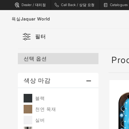
Dealer / 대리점
Call Back / 상담 요청
Catalogu
욕실
Jaquar World
필터
수도꼭지
욕조
위생 도기
스파
Pro
선택 옵션
샤워기
사우나
플러싱 시스템
증기 솔루션
색상 마감
샤워 인클로저
샤워 패널
블랙
월풀
액세서리
천연 목재
실버