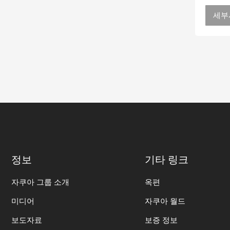
세부
정보
기타 링크
자쿠아 그룹 소개
옥편
미디어
자쿠아 월드
보도자료
보증 정보