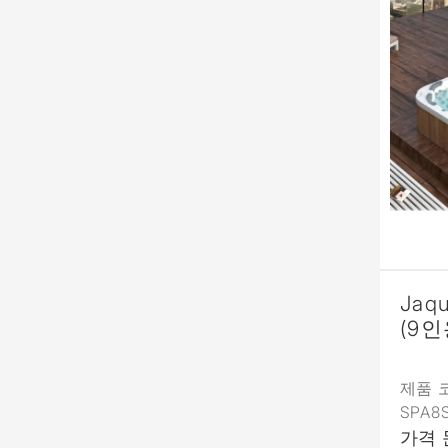
Jaq
(9인
제품 코
SPA8
가격 