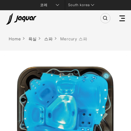
South korea
Home
욕실
스파
Mercury 스파