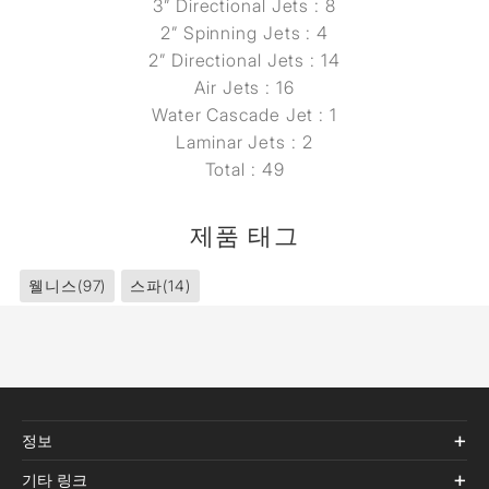
3” Directional Jets : 8
2” Spinning Jets : 4
2” Directional Jets : 14
Air Jets : 16
Water Cascade Jet : 1
Laminar Jets : 2
Total : 49
제품 태그
웰니스
(97)
스파
(14)
정보
기타 링크