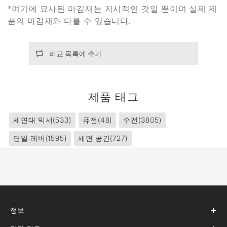
*여기에 묘사된 마감재는 지시적인 것일 뿐이며 실제 제
품의 마감재와 다를 수 있습니다.
비교 목록에 추가
제품 태그
세면대 믹서
(533)
퓨전
(48)
수전
(3805)
단일 레버
(1595)
세면 공간
(727)
정보