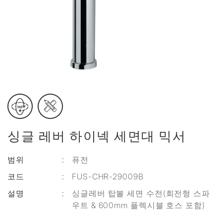
싱글 레버 하이넥 세면대 믹서
범위
:
퓨전
코드
:
FUS-CHR-29009B
설명
:
싱글레버 탑볼 세면 수전(회전형 스파
우트 & 600mm 플렉시블 호스 포함)