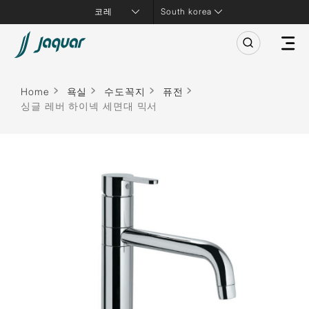
South korea
Home
욕실
수도꼭지
퓨전
싱글 레버 하이넥 세면대 믹서