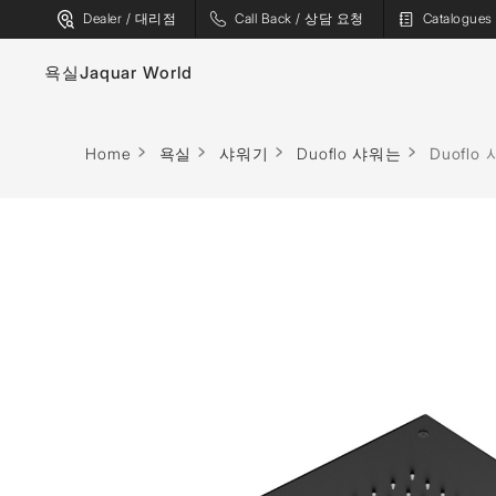
Dealer / 대리점
Call Back / 상담 요청
Catalogu
욕실
Jaquar World
수도꼭지
욕조
Home
욕실
샤워기
Duoflo 샤워는
Duoflo 
위생 도기
스파
샤워기
사우나
플러싱 시스템
증기 솔루션
샤워 인클로저
샤워 패널
월풀
액세서리