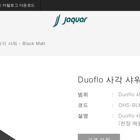
es / 카탈로그 다운로드
사각 샤워 - Black Matt
Duoflo 사각 샤워 
범위
:
Duoflo
코드
:
OHS-BL
설명
:
Duoflo
(천장 매립 
가격 요청