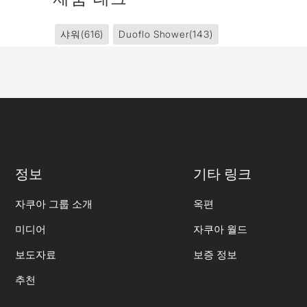
샤워
(616)
Duoflo Shower
(143)
정보
기타 링크
자쿠아 그룹 소개
옥편
미디어
자쿠아 월드
보도자료
보증 정보
추천