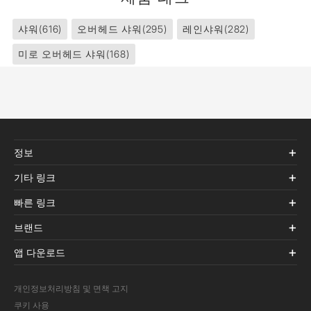
샤워
(616)
오버헤드 샤워
(295)
레인샤워
(282)
미로 오버헤드 샤워
(168)
정보
기타 링크
빠른 링크
브랜드
앱 다운로드
개인정보처리방침 및 면책 고지
쿠키 사용