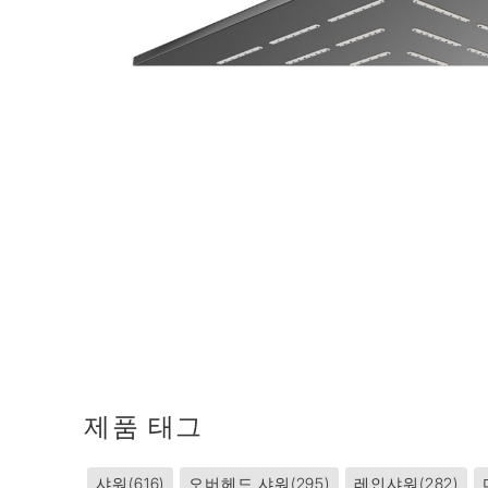
제품 태그
샤워
(616)
오버헤드 샤워
(295)
레인샤워
(282)