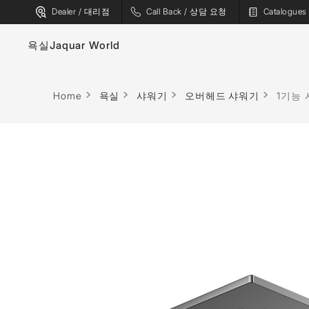
Dealer / 대리점
Call Back / 상담 요청
Catalogu
욕실
Jaquar World
수도꼭지
욕조
Home
욕실
샤워기
오버헤드 샤워기
1기능
위생 도기
스파
샤워기
사우나
플러싱 시스템
증기 솔루션
샤워 인클로저
샤워 패널
월풀
액세서리