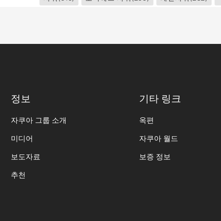
정보
기타 링크
자쿠아 그룹 소개
옥편
미디어
자쿠아 월드
보도자료
보증 정보
추천