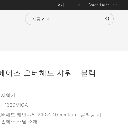
South korea
메이즈 오버헤드 샤워 - 블랙
 샤워기
H-1629MIGA
버헤드 레인샤워 240x240mm Rubit 클리닝 시
테인레스 스틸 소재