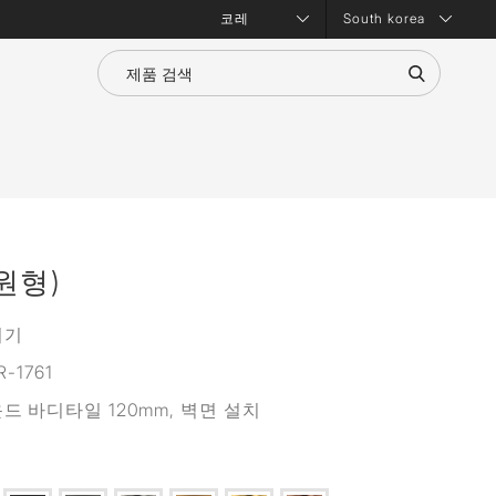
South korea
원형)
워기
-1761
드 바디타일 120mm, 벽면 설치