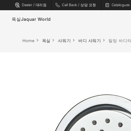
Dealer / 대리점
Call Back / 상담 요청
Catalogu
욕실
Jaquar World
수도꼭지
욕조
Home
욕실
샤워기
바디 샤워기
틸팅 바디타
위생 도기
스파
샤워기
사우나
플러싱 시스템
증기 솔루션
샤워 인클로저
샤워 패널
월풀
액세서리