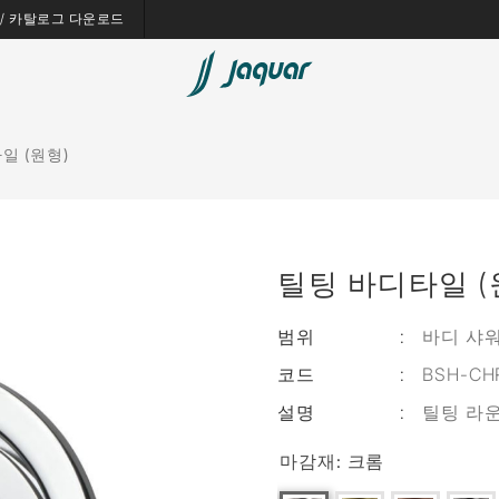
es / 카탈로그 다운로드
일 (원형)
틸팅 바디타일 (
범위
:
바디 샤
코드
:
BSH-CHR
설명
:
틸팅 라운
마감재:
크롬