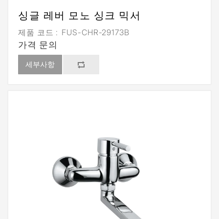
싱글 레버 모노 싱크 믹서
제품 코드 :
FUS-CHR-29173B
가격 문의
세부사항