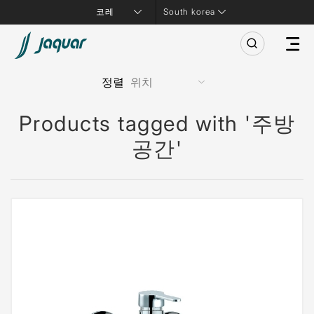
South korea
정렬
Products tagged with '주방
공간'