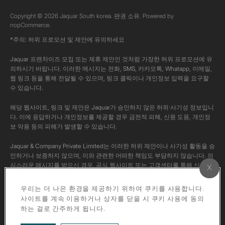
Copyright © 2026 Jaquar South korea. 판권 소유. Powered by
nopCommerce.
*주의: 허위 프로모션 및 제안에 유의하세요
Jaquar 프랜차이즈 모집 또는 제휴 제안인 것처럼 가장한 허위 프로모션에 유
의하시기 바랍니다. 이러한 메시지는 전화, SMS, 카카오톡, Whatapp, 이메일,
웹 링크 등을 통해 전달될 수 있으며, 링크 클릭이나 개인정보 입력을 요구할
수 있습니다.
해당 웹사이트, 링크 및 제안은 Jaquar가 승인하지 않은 허위·사기성 정보입니
다. 이에 응답하거나 개인정보를 제공할 경우 금전적 피해, 신원 도용, 개인정
보 악용 등의 피해가 발생할 수 있습니다.
Jaquar & Company Private Limited는 이러한 허위 제안이나 사기성 활동을 승
인하거나 보증하지 않으며, 이와 관련한 어떠한 책임도 부담하지 않습니다. 의
심스러운 메시지를 받으신 경우, 공식 웹사이트 또는 고객센터를 통해 신고해
주시고, 반드시 공식 채널을 통해 사실 여부를 확인해 주시기 바랍니다.
우리는 더 나은 환경을 제공하기 위하여 쿠키를 사용합니다.
본 채널의 모든 콘텐츠는 Jaquar의 공식 콘텐츠입니다. 저작권법에 따라 해당
사이트를 계속 이용하거나 상자를 닫을 시 쿠키 사용에 동의
영상을 개인 계정에 다운로드하거나 재업로드하는 행위는 엄격히 금지됩니다.
하는 걸로 간주하게 됩니다.