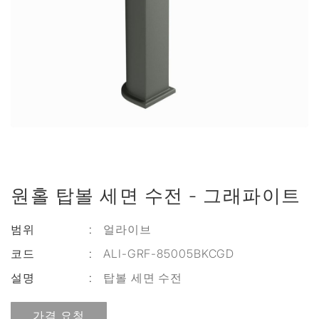
원홀 탑볼 세면 수전 - 그래파이트
범위
:
얼라이브
코드
:
ALI-GRF-85005BKCGD
설명
:
탑볼 세면 수전
가격 요청