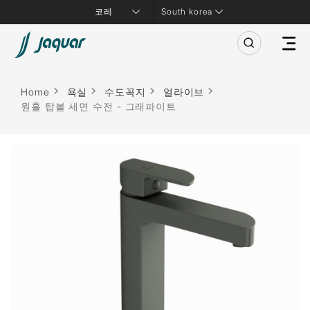
South korea
Home
욕실
수도꼭지
얼라이브
원홀 탑볼 세면 수전 - 그래파이트