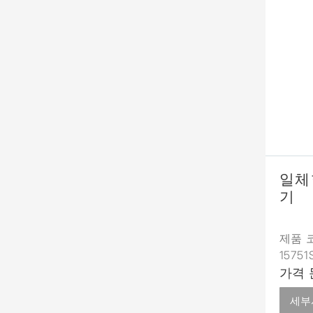
일체
기
제품 코
1575
가격 
세부