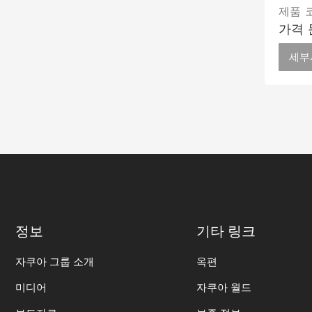
제품 코
가격 
세부
정보
기타 링크
자쿠아 그룹 소개
옥편
미디어
자쿠아 월드