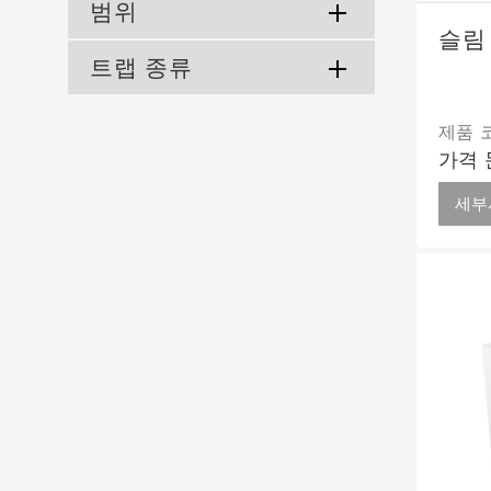
범위
슬림
트랩 종류
제품 코
가격 
세부