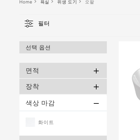
Home
욕실
위생 도기
오팔
필터
선택 옵션
면적
장착
색상 마감
화이트