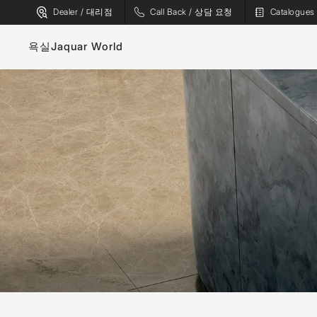
Dealer / 대리점
Call Back / 상담 요청
Catalogu
욕실
Jaquar World
수도꼭지
욕조
위생 도기
스파
샤워기
사우나
플러싱 시스템
증기 솔루션
샤워 인클로저
샤워 패널
월풀
액세서리