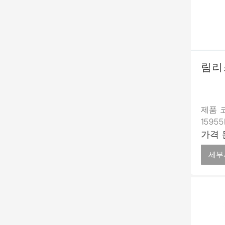
림리
제품 코
1595
가격 
세부