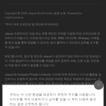
Copyright © 2026 Jaquar South korea. 판권 소유. Powered by
nopCommerce.
*주의: 허위 프로모션 및 제안에 유의하세요
Jaquar 프랜차이즈 모집 또는 제휴 제안인 것처럼 가장한 허위 프로모션에 유
의하시기 바랍니다. 이러한 메시지는 전화, SMS, 카카오톡, Whatapp, 이메일,
웹 링크 등을 통해 전달될 수 있으며, 링크 클릭이나 개인정보 입력을 요구할
수 있습니다.
해당 웹사이트, 링크 및 제안은 Jaquar가 승인하지 않은 허위·사기성 정보입니
다. 이에 응답하거나 개인정보를 제공할 경우 금전적 피해, 신원 도용, 개인정
보 악용 등의 피해가 발생할 수 있습니다.
Jaquar & Company Private Limited는 이러한 허위 제안이나 사기성 활동을 승
인하거나 보증하지 않으며, 이와 관련한 어떠한 책임도 부담하지 않습니다. 의
심스러운 메시지를 받으신 경우, 공식 웹사이트 또는 고객센터를 통해 신고해
주시고, 반드시 공식 채널을 통해 사실 여부를 확인해 주시기 바랍니다.
우리는 더 나은 환경을 제공하기 위하여 쿠키를 사용합니다.
본 채널의 모든 콘텐츠는 Jaquar의 공식 콘텐츠입니다. 저작권법에 따라 해당
사이트를 계속 이용하거나 상자를 닫을 시 쿠키 사용에 동의
영상을 개인 계정에 다운로드하거나 재업로드하는 행위는 엄격히 금지됩니다.
하는 걸로 간주하게 됩니다.