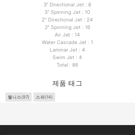
3” Directional Jet : 8
3” Spinning Jet : 10
2” Directional Jet : 24
2” Spinning Jet : 16
Air Jet : 14
Water Cascade Jet : 1
Laminar Jet : 4
Swim Jet : 4
Total : 86
제품 태그
웰니스
(97)
스파
(14)