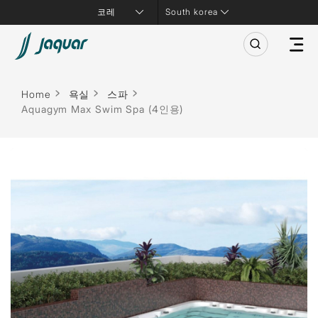
South korea
Home
욕실
스파
Aquagym Max Swim Spa (4인용)