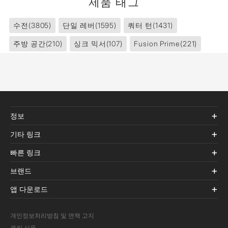
제품 태그
수전
(3805)
단일 레버
(1595)
쿼터 턴
(1431)
주방 공간
(210)
싱크 믹서
(107)
Fusion Prime
(221)
정보
기타 링크
빠른 링크
브랜드
앱 다운로드
개인정보처리방침 및 면책 고지
쿠키 사용