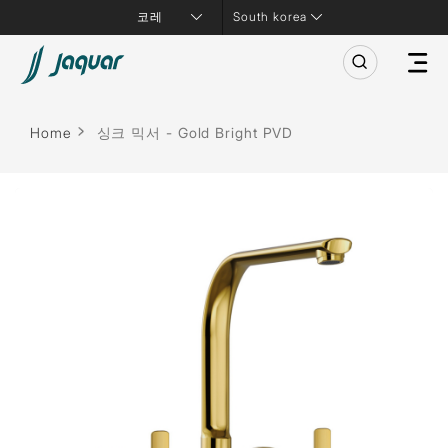
South korea
Home
싱크 믹서 - Gold Bright PVD