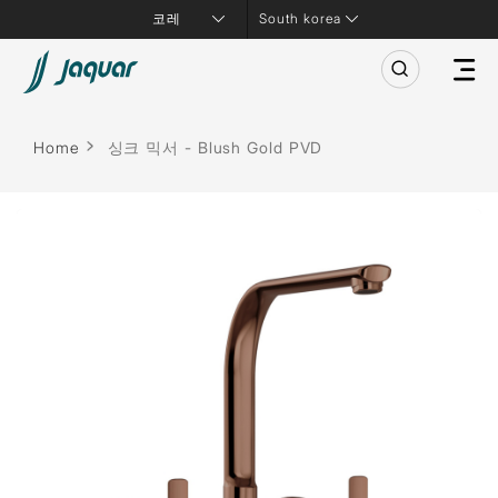
South korea
Home
싱크 믹서 - Blush Gold PVD