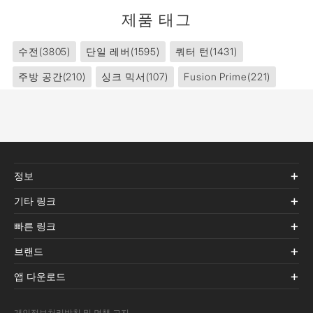
제품 태그
수전
(3805)
단일 레버
(1595)
쿼터 턴
(1431)
주방 공간
(210)
싱크 믹서
(107)
Fusion Prime
(221)
정보
기타 링크
빠른 링크
브랜드
앱 다운로드
개인정보처리방침 및 면책 고지