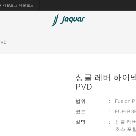
es / 카탈로그 다운로드
PVD
싱글 레버 하이넥 세
PVD
범위
:
Fusion P
코드
:
FUP-BG
설명
:
싱글 레버
호스 포함