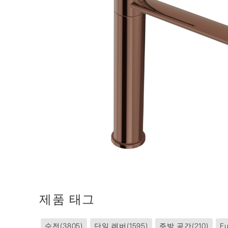
제품 태그
수전
(3805)
단일 레버
(1595)
주방 공간
(210)
Fu