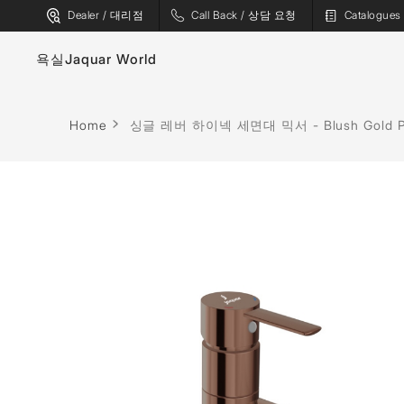
Dealer / 대리점
Call Back / 상담 요청
Catalogu
욕실
Jaquar World
수도꼭지
욕조
Home
싱글 레버 하이넥 세면대 믹서 - Blush Gold 
위생 도기
스파
샤워기
사우나
플러싱 시스템
증기 솔루션
샤워 인클로저
샤워 패널
월풀
액세서리