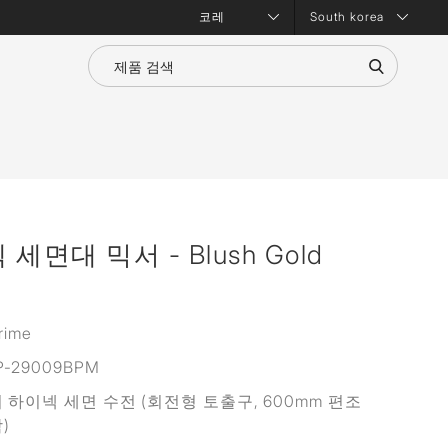
South korea
면대 믹서 - Blush Gold
rime
P-29009BPM
 하이넥 세면 수전 (회전형 토출구, 600mm 편조
)