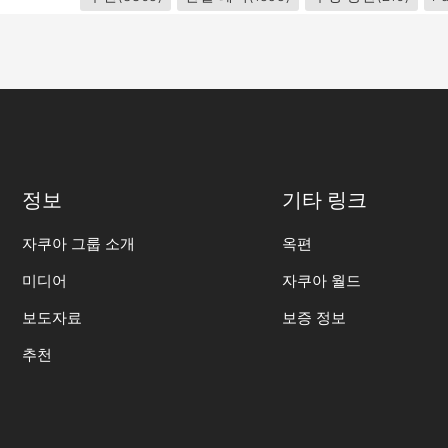
정보
기타 링크
자쿠아 그룹 소개
옥편
미디어
자쿠아 월드
보도자료
보증 정보
추천