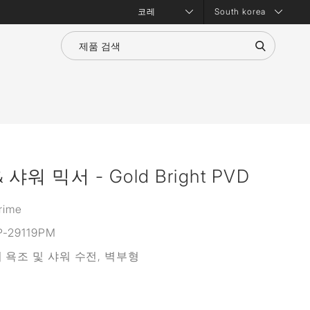
South korea
워 믹서 - Gold Bright PVD
rime
P-29119PM
 욕조 및 샤워 수전, 벽부형