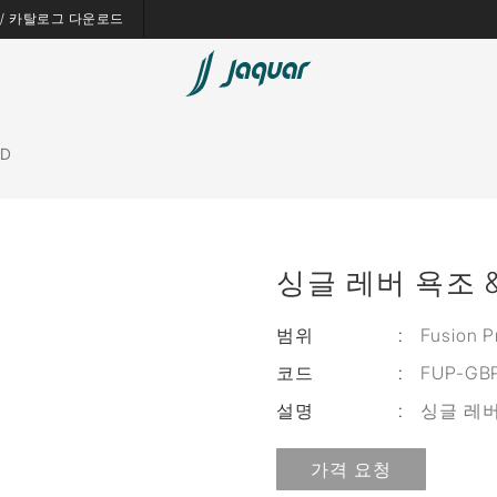
es / 카탈로그 다운로드
VD
싱글 레버 욕조 & 샤
범위
:
Fusion P
코드
:
FUP-GB
설명
:
싱글 레버
가격 요청