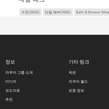
수전
(3805)
단일 레버
(1595)
Bath & Shower Mix
정보
기타 링크
자쿠아 그룹 소개
옥편
미디어
자쿠아 월드
보도자료
보증 정보
추천