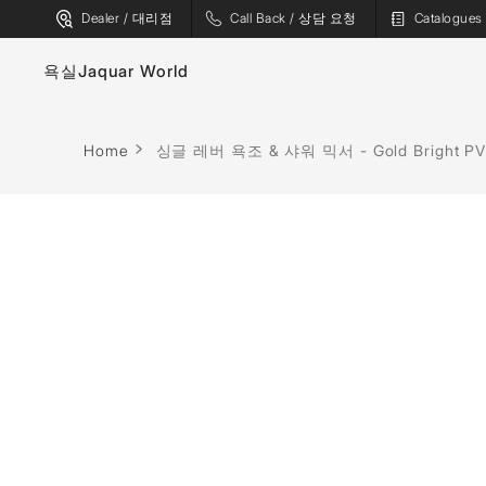
Dealer / 대리점
Call Back / 상담 요청
Catalogu
욕실
Jaquar World
수도꼭지
욕조
Home
싱글 레버 욕조 & 샤워 믹서 - Gold Bright P
위생 도기
스파
샤워기
사우나
플러싱 시스템
증기 솔루션
샤워 인클로저
샤워 패널
월풀
액세서리