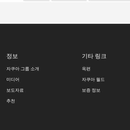
정보
기타 링크
자쿠아 그룹 소개
옥편
미디어
자쿠아 월드
보도자료
보증 정보
추천