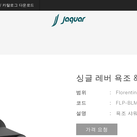
es / 카탈로그 다운로드
싱글 레버 욕조 & 
범위
:
Florenti
코드
:
FLP-BL
설명
:
욕조 샤
가격 요청