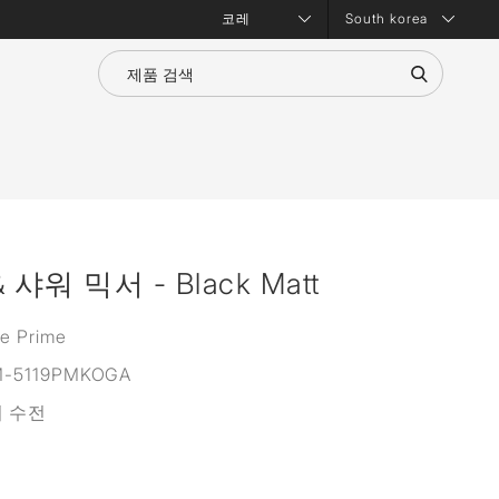
South korea
샤워 믹서 - Black Matt
ne Prime
M-5119PMKOGA
워 수전