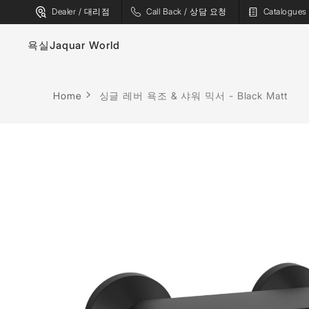
Dealer / 대리점
Call Back / 상담 요청
Catalogu
욕실
Jaquar World
수도꼭지
욕조
Home
싱글 레버 욕조 & 샤워 믹서 - Black Matt
위생 도기
스파
샤워기
사우나
플러싱 시스템
증기 솔루션
샤워 인클로저
샤워 패널
월풀
액세서리