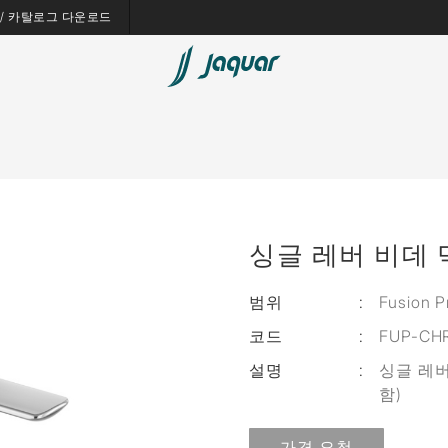
es / 카탈로그 다운로드
싱글 레버 비데 믹
범위
:
Fusion P
코드
:
FUP-CH
설명
:
싱글 레버
함)
가격 요청