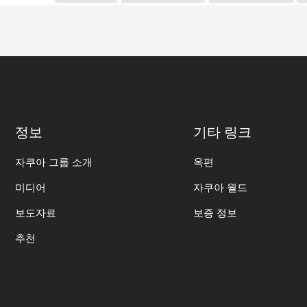
정보
기타 링크
자쿠아 그룹 소개
옥편
미디어
자쿠아 월드
보도자료
보증 정보
추천