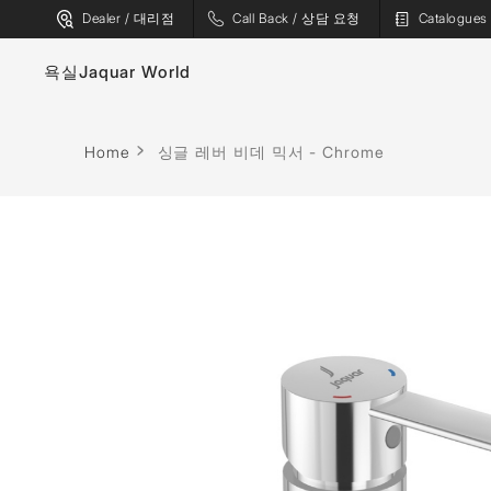
Dealer / 대리점
Call Back / 상담 요청
Catalogu
욕실
Jaquar World
수도꼭지
욕조
Home
싱글 레버 비데 믹서 - Chrome
위생 도기
스파
샤워기
사우나
플러싱 시스템
증기 솔루션
샤워 인클로저
샤워 패널
월풀
액세서리