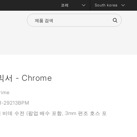
South korea
서 - Chrome
rime
R-29213BPM
 비데 수전 (팝업 배수 포함, 3mm 편조 호스 포