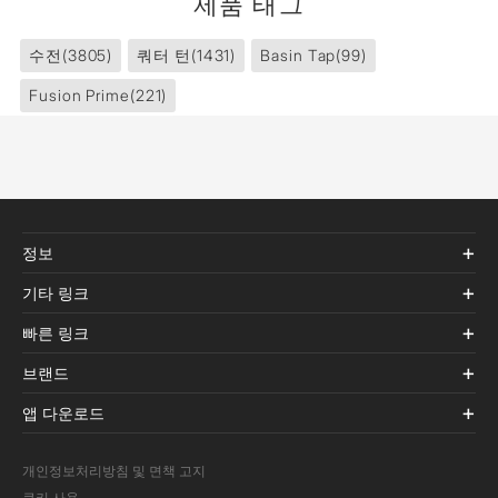
제품 태그
수전
(3805)
쿼터 턴
(1431)
Basin Tap
(99)
Fusion Prime
(221)
정보
기타 링크
빠른 링크
브랜드
앱 다운로드
개인정보처리방침 및 면책 고지
쿠키 사용