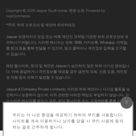
Copyright © 2026 Jaquar South korea. 판권 소유. Powered by
nopCommerce.
*주의: 허위 프로모션 및 제안에 유의하세요
Jaquar 프랜차이즈 모집 또는 제휴 제안인 것처럼 가장한 허위 프로모션에 유
의하시기 바랍니다. 이러한 메시지는 전화, SMS, 카카오톡, Whatapp, 이메일,
웹 링크 등을 통해 전달될 수 있으며, 링크 클릭이나 개인정보 입력을 요구할
수 있습니다.
해당 웹사이트, 링크 및 제안은 Jaquar가 승인하지 않은 허위·사기성 정보입니
다. 이에 응답하거나 개인정보를 제공할 경우 금전적 피해, 신원 도용, 개인정
보 악용 등의 피해가 발생할 수 있습니다.
Jaquar & Company Private Limited는 이러한 허위 제안이나 사기성 활동을 승
인하거나 보증하지 않으며, 이와 관련한 어떠한 책임도 부담하지 않습니다. 의
심스러운 메시지를 받으신 경우, 공식 웹사이트 또는 고객센터를 통해 신고해
주시고, 반드시 공식 채널을 통해 사실 여부를 확인해 주시기 바랍니다.
우리는 더 나은 환경을 제공하기 위하여 쿠키를 사용합니다.
본 채널의 모든 콘텐츠는 Jaquar의 공식 콘텐츠입니다. 저작권법에 따라 해당
사이트를 계속 이용하거나 상자를 닫을 시 쿠키 사용에 동의
영상을 개인 계정에 다운로드하거나 재업로드하는 행위는 엄격히 금지됩니다.
하는 걸로 간주하게 됩니다.