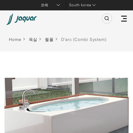
South korea
Home
욕실
월풀
D’arc (Combi System)