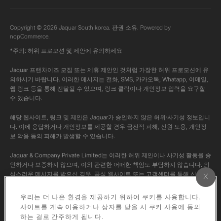
Copyright © 2026 Jaquar South korea. 판권 소유. Powered by
nopCommerce.
*주의: 허위 프로모션 및 제안에 유의하세요
Jaquar 프랜차이즈 모집 또는 제휴 제안인 것처럼 가장한 허위 프로모션에 유
의하시기 바랍니다. 이러한 메시지는 전화, SMS, 카카오톡, Whatapp, 이메일,
웹 링크 등을 통해 전달될 수 있으며, 링크 클릭이나 개인정보 입력을 요구할
수 있습니다.
해당 웹사이트, 링크 및 제안은 Jaquar가 승인하지 않은 허위·사기성 정보입니
다. 이에 응답하거나 개인정보를 제공할 경우 금전적 피해, 신원 도용, 개인정
보 악용 등의 피해가 발생할 수 있습니다.
Jaquar & Company Private Limited는 이러한 허위 제안이나 사기성 활동을 승
인하거나 보증하지 않으며, 이와 관련한 어떠한 책임도 부담하지 않습니다. 의
심스러운 메시지를 받으신 경우, 공식 웹사이트 또는 고객센터를 통해 신고해
주시고, 반드시 공식 채널을 통해 사실 여부를 확인해 주시기 바랍니다.
우리는 더 나은 환경을 제공하기 위하여 쿠키를 사용합니다.
본 채널의 모든 콘텐츠는 Jaquar의 공식 콘텐츠입니다. 저작권법에 따라 해당
사이트를 계속 이용하거나 상자를 닫을 시 쿠키 사용에 동의
영상을 개인 계정에 다운로드하거나 재업로드하는 행위는 엄격히 금지됩니다.
하는 걸로 간주하게 됩니다.