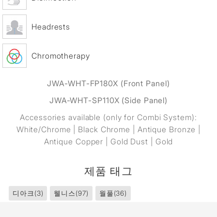
Headrests
Chromotherapy
JWA-WHT-FP180X (Front Panel)
JWA-WHT-SP110X (Side Panel)
Accessories available (only for Combi System):
White/Chrome | Black Chrome | Antique Bronze |
Antique Copper | Gold Dust | Gold
제품 태그
디아크
(3)
웰니스
(97)
월풀
(36)