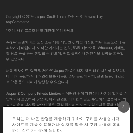
Copyright © 2026 Jaquar South korea. 판권 소유. Powered by
nopCommerce.
*주의: 허위 프로모션 및 제안에 유의하세요
Jaquar 프랜차이즈 모집 또는 제휴 제안인 것처럼 가장한 허위 프로모션에 유
의하시기 바랍니다. 이러한 메시지는 전화, SMS, 카카오톡, Whatapp, 이메일,
웹 링크 등을 통해 전달될 수 있으며, 링크 클릭이나 개인정보 입력을 요구할
수 있습니다.
해당 웹사이트, 링크 및 제안은 Jaquar가 승인하지 않은 허위·사기성 정보입니
다. 이에 응답하거나 개인정보를 제공할 경우 금전적 피해, 신원 도용, 개인정
보 악용 등의 피해가 발생할 수 있습니다.
Jaquar & Company Private Limited는 이러한 허위 제안이나 사기성 활동을 승
인하거나 보증하지 않으며, 이와 관련한 어떠한 책임도 부담하지 않습니다. 의
심스러운 메시지를 받으신 경우, 공식 웹사이트 또는 고객센터를 통해 신고해
주시고, 반드시 공식 채널을 통해 사실 여부를 확인해 주시기 바랍니다.
우리는 더 나은 환경을 제공하기 위하여 쿠키를 사용합니다.
본 채널의 모든 콘텐츠는 Jaquar의 공식 콘텐츠입니다. 저작권법에 따라 해당
사이트를 계속 이용하거나 상자를 닫을 시 쿠키 사용에 동의
영상을 개인 계정에 다운로드하거나 재업로드하는 행위는 엄격히 금지됩니다.
하는 걸로 간주하게 됩니다.