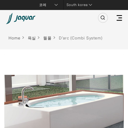
South korea
Home
욕실
월풀
D’arc (Combi System)