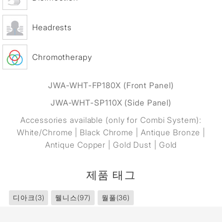
Headrests
Chromotherapy
JWA-WHT-FP180X (Front Panel)
JWA-WHT-SP110X (Side Panel)
Accessories available (only for Combi System):
White/Chrome | Black Chrome | Antique Bronze |
Antique Copper | Gold Dust | Gold
제품 태그
디아크
(3)
웰니스
(97)
월풀
(36)