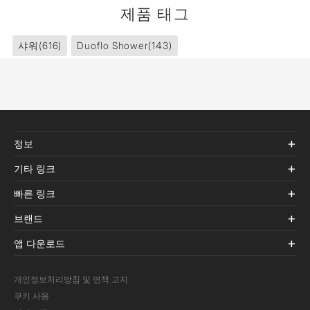
제품 태그
샤워
(616)
Duoflo Shower
(143)
정보
기타 링크
빠른 링크
브랜드
앱 다운로드
개인정보처리방침 및 면책 고지
쿠키 사용