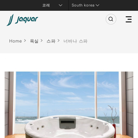
South korea
Home
욕실
스파
너바나 스파